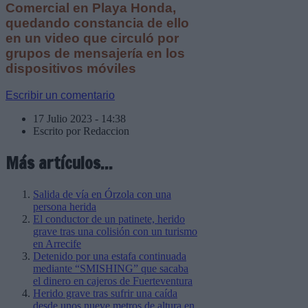
Comercial en Playa Honda,
quedando constancia de ello
en un video que circuló por
grupos de mensajería en los
dispositivos móviles
Escribir un comentario
17 Julio 2023 - 14:38
Escrito por Redaccion
Más artículos...
Salida de vía en Órzola con una
persona herida
El conductor de un patinete, herido
grave tras una colisión con un turismo
en Arrecife
Detenido por una estafa continuada
mediante “SMISHING” que sacaba
el dinero en cajeros de Fuerteventura
Herido grave tras sufrir una caída
desde unos nueve metros de altura en