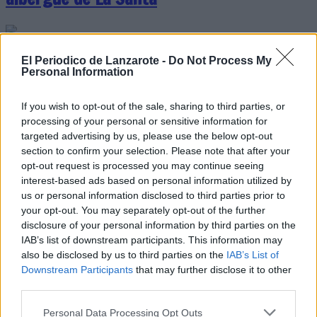
El fuego afectó únicamente a
El Periodico de Lanzarote -
Do Not Process My
Personal Information
unos 40 colchones apilados
en una sala y se está
investigando las causas que
If you wish to opt-out of the sale, sharing to third parties, or
lo produjeron, aunque se
processing of your personal or sensitive information for
descarta que fuera
targeted advertising by us, please use the below opt-out
section to confirm your selection. Please note that after your
intencionado
opt-out request is processed you may continue seeing
Escribir un comentario
interest-based ads based on personal information utilized by
us or personal information disclosed to third parties prior to
1 Agosto 2023 - 10:56
your opt-out. You may separately opt-out of the further
Escrito por Redaccion
disclosure of your personal information by third parties on the
IAB’s list of downstream participants. This information may
Detenido por un delito
also be disclosed by us to third parties on the
IAB’s List of
continuado de robo con
Downstream Participants
that may further disclose it to other
third parties.
fuerza en un hotel
Personal Data Processing Opt Outs