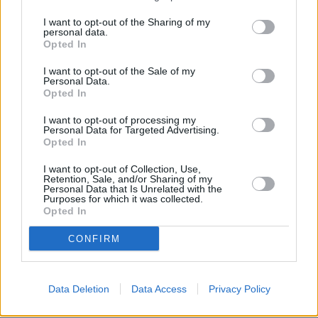
I want to opt-out of the Sharing of my
personal data.
La Guardia Civil pudo
Opted In
comprobar cómo accedió
I want to opt-out of the Sale of my
mediante forzamiento a la
Personal Data.
oficina de un jefe de
Opted In
departamento para sustraer
una tarjeta magnética maestra
I want to opt-out of processing my
Personal Data for Targeted Advertising.
con la que accedería a las
Opted In
habitaciones
I want to opt-out of Collection, Use,
Escribir un comentario
Retention, Sale, and/or Sharing of my
Personal Data that Is Unrelated with the
Purposes for which it was collected.
29 Julio 2023 - 06:41
Opted In
Escrito por Redaccion
CONFIRM
Una mujer, herida, tras el
vuelco de un turismo en la
Data Deletion
Data Access
Privacy Policy
circunvalación de Arrecife