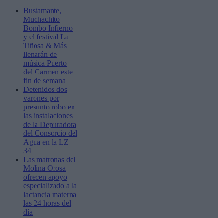
Bustamante,
Muchachito
Bombo Infierno
y el festival La
Tiñosa & Más
llenarán de
música Puerto
del Carmen este
fin de semana
Detenidos dos
varones por
presunto robo en
las instalaciones
de la Depuradora
del Consorcio del
Agua en la LZ
34
Las matronas del
Molina Orosa
ofrecen apoyo
especializado a la
lactancia materna
las 24 horas del
día