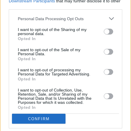
Downstream Participants
that may further disclose it to other
Escribir un comentario
third parties.
2 Julio 2023 - 05:51
Personal Data Processing Opt Outs
Escrito por Redaccion
I want to opt-out of the Sharing of my
Un varón, herido de
personal data.
Opted In
carácter grave, tras ser
I want to opt-out of the Sale of my
agredido con arma blanca
Personal Data.
Opted In
en Playa Blanca
I want to opt-out of processing my
Personal Data for Targeted Advertising.
Opted In
La madrugada de pasado domingo, a
I want to opt-out of Collection, Use,
las 04:46 horas, un varón resultó
Retention, Sale, and/or Sharing of my
Personal Data that Is Unrelated with the
herido, de carácter grave, tras ser
Purposes for which it was collected.
agredido con arma blanca en la
Opted In
Avenida de Papagayo, en Playa
Blanca. En el momento inicial de la
CONFIRM
asistencia, presenta herida por arma
blanca de carácter grave, trasladado en
ambulancia medicalizada del SUC al