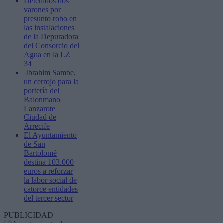
Detenidos dos
varones por
presunto robo en
las instalaciones
de la Depuradora
del Consorcio del
Agua en la LZ
34
Ibrahim Sambe,
un cerrojo para la
portería del
Balonmano
Lanzarote
Ciudad de
Arrecife
El Ayuntamiento
de San
Bartolomé
destina 103.000
euros a reforzar
la labor social de
catorce entidades
del tercer sector
PUBLICIDAD