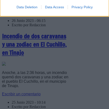
Hospital Doctor José Molina Orosa.
Data Deletion
Data Access
Privacy Policy
Escribir un comentario
26 Junio 2023 - 06:15
Escrito por Redaccion
Incendio de dos caravanas
y una zodiac en El Cuchillo,
en Tinajo
Anoche, a las 2:36 horas, un incendio
quemó dos caravanas y una zodiac en
el pueblo El Cuchillo, en el municipio
de Tinajo.
Escribir un comentario
25 Junio 2023 - 10:14
Escrito por Redaccion