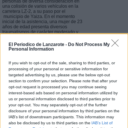
personas de diversa consideración en
una colisión de varios vehículos en la
carretera LZ-2, a su paso por el
municipio de Yaiza. En el momento
inicial de la asistencia, una mujer de 23
años de edad presenta diversos
traumatismos de carácter moderado y
fue trasladada en una ambulancia
medicalizada al Hospital Doctor José
El Periodico de Lanzarote -
Do Not Process My
Molina Orosa. Un Varón de 41 años de
Personal Information
edad presenta dolor costal y torácico
de carácter moderado y otro de 33
presenta un traumatismo en cara y
If you wish to opt-out of the sale, sharing to third parties, or
erosiones de carácter leve y fueron
processing of your personal or sensitive information for
trasladados en una ambulancia de
targeted advertising by us, please use the below opt-out
soporte vital básico al Hospital Doctor
section to confirm your selection. Please note that after your
José Molina Orosa. Además, un tercer
opt-out request is processed you may continue seeing
varón de 49 años de edad presenta
interest-based ads based on personal information utilized by
una cervicalgia de carácter leve, y otro
de 54 años presenta cevicalgia de
us or personal information disclosed to third parties prior to
carácter leve y fuerontrasladado en una
your opt-out. You may separately opt-out of the further
ambulancia de soporte vital básico a
disclosure of your personal information by third parties on the
Hospiten Lanzarote. Paciente asistido
IAB’s list of downstream participants. This information may
en el lugar del incidente que rechaza
also be disclosed by us to third parties on the
IAB’s List of
traslado.