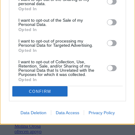
personal data.
Opted In
I want to opt-out of the Sale of my
Personal Data.
Opted In
I want to opt-out of processing my
Personal Data for Targeted Advertising.
Opted In
Lo más leído
I want to opt-out of Collection, Use,
Retention, Sale, and/or Sharing of my
Personal Data that Is Unrelated with the
Bustamante,
Purposes for which it was collected.
Muchachito
Opted In
Bombo Infierno
y el festival La
CONFIRM
Tiñosa & Más
llenarán de
música Puerto
del Carmen este
Data Deletion
Data Access
Privacy Policy
fin de semana
Las matronas del
Molina Orosa
ofrecen apoyo