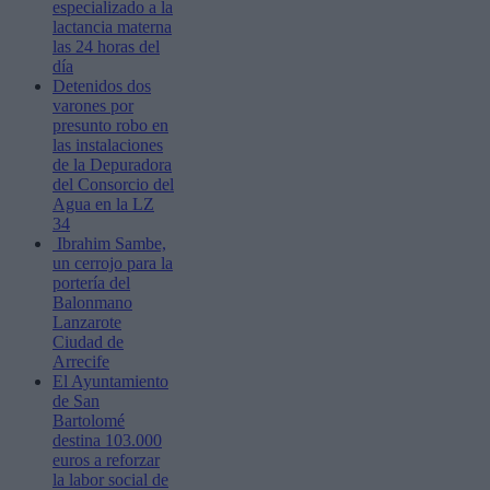
especializado a la
lactancia materna
las 24 horas del
día
Detenidos dos
varones por
presunto robo en
las instalaciones
de la Depuradora
del Consorcio del
Agua en la LZ
34
Ibrahim Sambe,
un cerrojo para la
portería del
Balonmano
Lanzarote
Ciudad de
Arrecife
El Ayuntamiento
de San
Bartolomé
destina 103.000
euros a reforzar
la labor social de