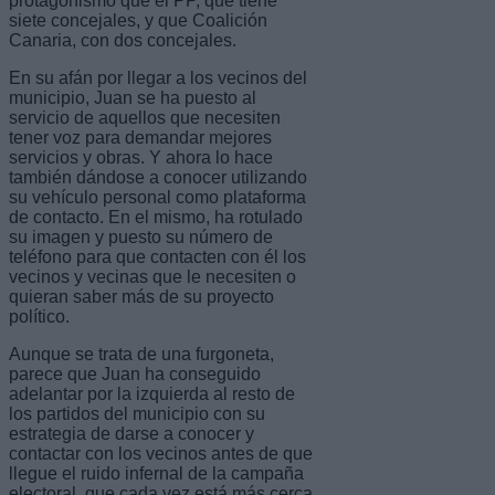
protagonismo que el PP, que tiene
siete concejales, y que Coalición
Canaria, con dos concejales.
En su afán por llegar a los vecinos del
municipio, Juan se ha puesto al
servicio de aquellos que necesiten
tener voz para demandar mejores
servicios y obras. Y ahora lo hace
también dándose a conocer utilizando
su vehículo personal como plataforma
de contacto. En el mismo, ha rotulado
su imagen y puesto su número de
teléfono para que contacten con él los
vecinos y vecinas que le necesiten o
quieran saber más de su proyecto
político.
Aunque se trata de una furgoneta,
parece que Juan ha conseguido
adelantar por la izquierda al resto de
los partidos del municipio con su
estrategia de darse a conocer y
contactar con los vecinos antes de que
llegue el ruido infernal de la campaña
electoral, que cada vez está más cerca.