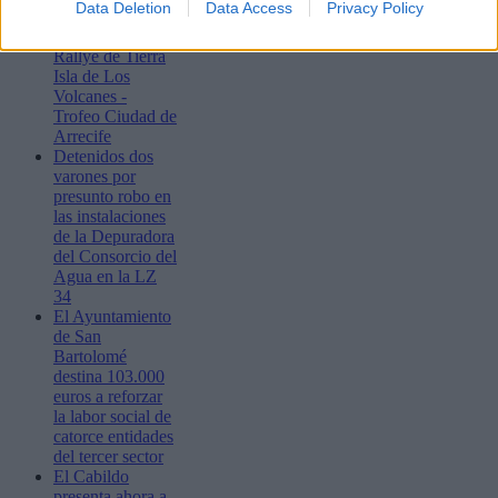
Data Deletion
Data Access
Privacy Policy
vigésimo octava
edición del
Rallye de Tierra
Isla de Los
Volcanes -
Trofeo Ciudad de
Arrecife
Detenidos dos
varones por
presunto robo en
las instalaciones
de la Depuradora
del Consorcio del
Agua en la LZ
34
El Ayuntamiento
de San
Bartolomé
destina 103.000
euros a reforzar
la labor social de
catorce entidades
del tercer sector
El Cabildo
presenta ahora a