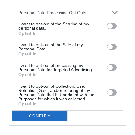
third parties.
Enviar
JComments
PUBLICIDAD
Personal Data Processing Opt Outs
I want to opt-out of the Sharing of my
personal data.
Opted In
I want to opt-out of the Sale of my
Personal Data.
Opted In
I want to opt-out of processing my
Personal Data for Targeted Advertising.
Lo más leído
Opted In
Arrecife publica
I want to opt-out of Collection, Use,
el listado
Retention, Sale, and/or Sharing of my
Personal Data that Is Unrelated with the
provisional de la
Purposes for which it was collected.
adjudicación de
Opted In
subvenciones al
transporte para
CONFIRM
estudios reglados
fuera de la Isla
Lanzarote se
prepara para la