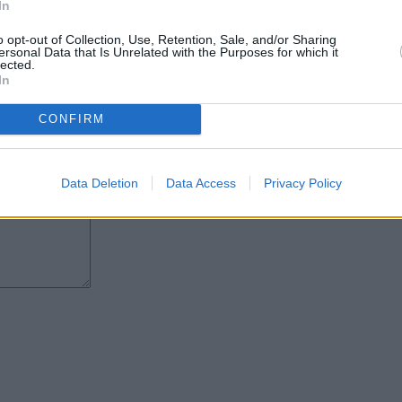
decisiones importantes están más
In
o opt-out of Collection, Use, Retention, Sale, and/or Sharing
cho antes de que se convoque
ersonal Data that Is Unrelated with the Purposes for which it
de Lanzarote ese proceso ya está
lected.
In
CONFIRM
Data Deletion
Data Access
Privacy Policy