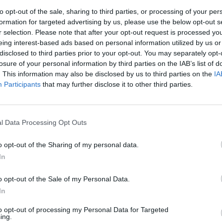
entro de la reorganización
to opt-out of the sale, sharing to third parties, or processing of your per
on su peso orgánico admite
formation for targeted advertising by us, please use the below opt-out s
 que las conversaciones sobre el
r selection. Please note that after your opt-out request is processed y
eing interest-based ads based on personal information utilized by us or
disclosed to third parties prior to your opt-out. You may separately opt-
losure of your personal information by third parties on the IAB’s list of
todavía no hay nada cerrado.
. This information may also be disclosed by us to third parties on the
IA
nte se encuentre en algún punto
Participants
that may further disclose it to other third parties.
los más importantes de los
se elegirá una dirección, sino
la recta final hacia 2027.
l Data Processing Opt Outs
P. La cuestión es si habrá una
o opt-out of the Sharing of my personal data.
ncia tendrá que elegir entre
a empiezan a percibirse responden
In
e todavía está por escribirse.
o opt-out of the Sale of my Personal Data.
In
to opt-out of processing my Personal Data for Targeted
trado en la conversación política
ing.