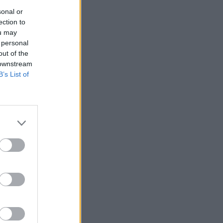
sonal or
ection to
ou may
 personal
out of the
 downstream
B’s List of