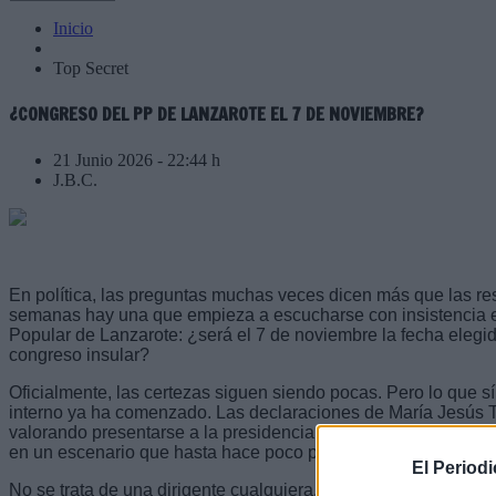
Inicio
Top Secret
¿CONGRESO DEL PP DE LANZAROTE EL 7 DE NOVIEMBRE?
21 Junio 2026 - 22:44 h
J.B.C.
En política, las preguntas muchas veces dicen más que las re
semanas hay una que empieza a escucharse con insistencia en
Popular de Lanzarote: ¿será el 7 de noviembre la fecha elegid
congreso insular?
Oficialmente, las certezas siguen siendo pocas. Pero lo que s
interno ya ha comenzado. Las declaraciones de María Jesús 
valorando presentarse a la presidencia insular del partido ha
en un escenario que hasta hace poco parecía completamente 
El Period
No se trata de una dirigente cualquiera. Tovar ocupa actualme