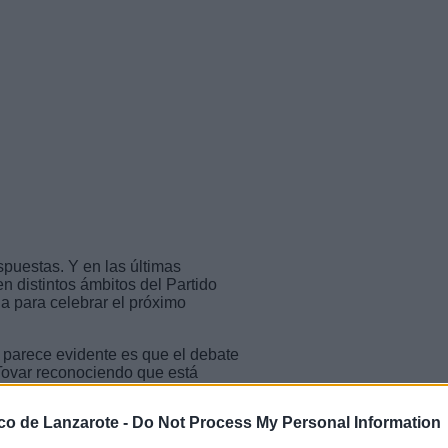
spuestas. Y en las últimas
 distintos ámbitos del Partido
a para celebrar el próximo
í parece evidente es que el debate
Tovar reconociendo que está
n introducido un elemento nuevo
definido.
ico de Lanzarote -
Do Not Process My Personal Information
nte la Secretaría General del PP