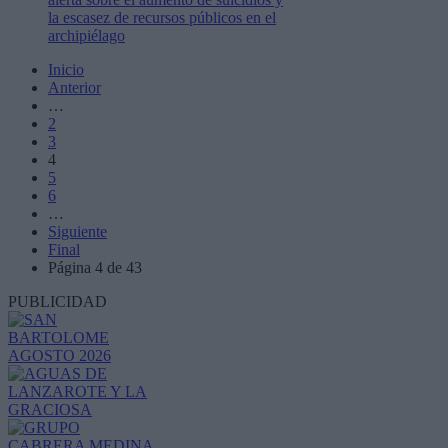
la escasez de recursos públicos en el
archipiélago
Inicio
Anterior
…
2
3
4
5
6
…
Siguiente
Final
Página 4 de 43
PUBLICIDAD