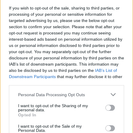
creen que sacar buenas
If you wish to opt-out of the sale, sharing to third parties, or
notas es motivo de ser
processing of your personal or sensitive information for
ridiculizado
targeted advertising by us, please use the below opt-out
section to confirm your selection. Please note that after your
opt-out request is processed you may continue seeing
interest-based ads based on personal information utilized by
us or personal information disclosed to third parties prior to
El 19,3% de los estudiantes
your opt-out. You may separately opt-out of the further
creen que si suspenden
disclosure of your personal information by third parties on the
pueden encajar socialmente
IAB’s list of downstream participants. This information may
mejor
also be disclosed by us to third parties on the
IAB’s List of
Downstream Participants
that may further disclose it to other
Escribir un comentario
third parties.
27 Marzo 2025 - 06:05
Escrito por Redaccion
Personal Data Processing Opt Outs
Los colegios “Los Ángeles”
I want to opt-out of the Sharing of my
personal data.
Opted In
de Las Palmas de Gran
Canaria y el IES Valsequillo,
I want to opt-out of the Sale of my
Personal Data.