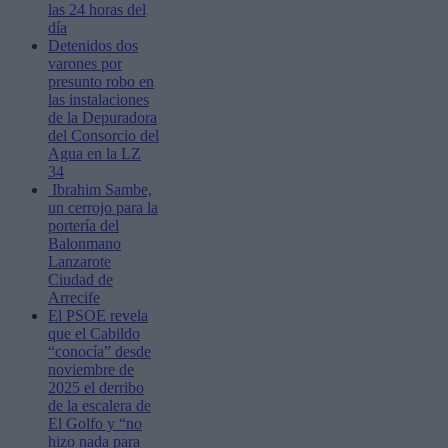
las 24 horas del
día
Detenidos dos
varones por
presunto robo en
las instalaciones
de la Depuradora
del Consorcio del
Agua en la LZ
34
Ibrahim Sambe,
un cerrojo para la
portería del
Balonmano
Lanzarote
Ciudad de
Arrecife
El PSOE revela
que el Cabildo
“conocía” desde
noviembre de
2025 el derribo
de la escalera de
El Golfo y “no
hizo nada para