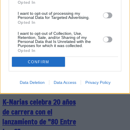
ganadores de Canarias del
Opted In
Concurso Escolar del Grupo
I want to opt-out of processing my
Personal Data for Targeted Advertising.
Social ONCE
Opted In
I want to opt-out of Collection, Use,
Retention, Sale, and/or Sharing of my
Personal Data that Is Unrelated with the
Purposes for which it was collected.
En Canarias, han participado
Opted In
476 escolares de 11 centros
educativos
CONFIRM
Escribir un comentario
Data Deletion
Data Access
Privacy Policy
13 Marzo 2025 - 06:08
Escrito por Redaccion
K-Narias celebra 20 años
de carrera con el
lanzamiento de "80 Entre