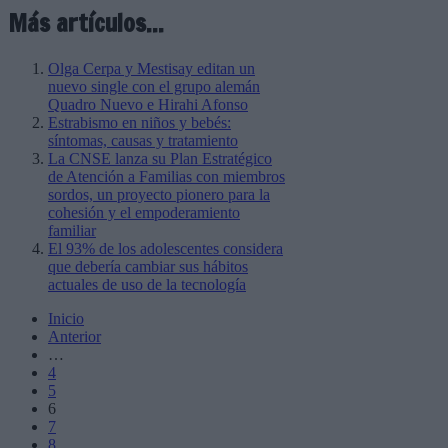
Más artículos...
Olga Cerpa y Mestisay editan un
nuevo single con el grupo alemán
Quadro Nuevo e Hirahi Afonso
Estrabismo en niños y bebés:
síntomas, causas y tratamiento
La CNSE lanza su Plan Estratégico
de Atención a Familias con miembros
sordos, un proyecto pionero para la
cohesión y el empoderamiento
familiar
El 93% de los adolescentes considera
que debería cambiar sus hábitos
actuales de uso de la tecnología
Inicio
Anterior
…
4
5
6
7
8