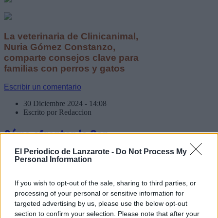
La veterinaria de Clinicanimal,
Nuria Gómez Constanzo,
comparte consejos clave para
familias con perros y gatos
Escribir un comentario
30 Diciembre 2024 - 14:08
Escrito por Redaccion
Cómo afrontar la San
Silvestre con garantías
El Periodico de Lanzarote -
Do Not Process My
Personal Information
aunque no hayas entrenado
demasiado
If you wish to opt-out of the sale, sharing to third parties, or
processing of your personal or sensitive information for
targeted advertising by us, please use the below opt-out
section to confirm your selection. Please note that after your