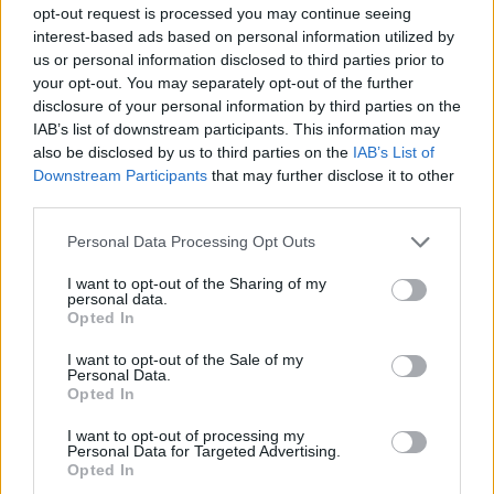
opt-out request is processed you may continue seeing
Es importante tomar algunas
interest-based ads based on personal information utilized by
precauciones como utilizar un
us or personal information disclosed to third parties prior to
equipamiento adecuado y
your opt-out. You may separately opt-out of the further
nunca nada a estrenar; es
disclosure of your personal information by third parties on the
necesario calentar y estirar;
IAB’s list of downstream participants. This information may
hidratarse y alimentarse
also be disclosed by us to third parties on the
IAB’s List of
adecuadamente y realizar un
Downstream Participants
that may further disclose it to other
reconocimiento médico-
third parties.
deportivo para garantizar la
salud del deportista, practique
Personal Data Processing Opt Outs
ejercicio de forma esporádica
I want to opt-out of the Sharing of my
o regular
personal data.
Opted In
Escribir un comentario
I want to opt-out of the Sale of my
30 Diciembre 2024 - 06:00
Personal Data.
Escrito por Redaccion
Opted In
Estas Navidades los
I want to opt-out of processing my
Personal Data for Targeted Advertising.
españoles gastarán una
Opted In