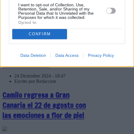
media de 227 euros en
I want to opt-out of Collection, Use,
Retention, Sale, and/or Sharing of my
regalos
Personal Data that Is Unrelated with the
Purposes for which it was collected.
Opted In
CONFIRM
Según un estudio de
Aladinia.com compraremos
de media seis regalos
Data Deletion
Data Access
Privacy Policy
Escribir un comentario
24 Diciembre 2024 - 18:47
Escrito por Redaccion
Camilo regresa a Gran
Canaria el 22 de agosto con
las emociones a flor de piel