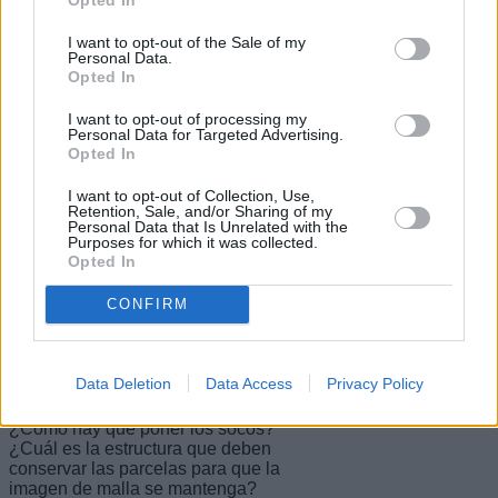
Un Plan Especial,
I want to opt-out of the Sale of my
Personal Data.
complicidad de
Opted In
administración y
I want to opt-out of processing my
Personal Data for Targeted Advertising.
destructores "por el bien"
Opted In
del vino
I want to opt-out of Collection, Use,
Retention, Sale, and/or Sharing of my
Personal Data that Is Unrelated with the
Purposes for which it was collected.
El Plan Espacial de La Geria que está
Opted In
en tramitación en un claro ejemplo.
Nace para darle respuesta a las
CONFIRM
aspiraciones de los ambiciosos, a los
que quieren convertir el vino en otra de
sus industrias, pero no pone los
estándares de calidad y conservación
Data Deletion
Data Access
Privacy Policy
de La Geria. ¿Cuánto debe medir un
hoyo en cada sitio de La Geria?
¿Cómo hay que poner los socos?
¿Cuál es la estructura que deben
conservar las parcelas para que la
imagen de malla se mantenga?