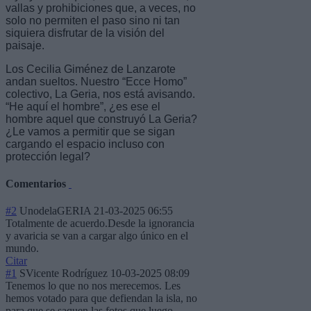
vallas y prohibiciones que, a veces, no
solo no permiten el paso sino ni tan
siquiera disfrutar de la visión del
paisaje.
Los Cecilia Giménez de Lanzarote
andan sueltos. Nuestro “Ecce Homo”
colectivo, La Geria, nos está avisando.
“He aquí el hombre”, ¿es ese el
hombre aquel que construyó La Geria?
¿Le vamos a permitir que se sigan
cargando el espacio incluso con
protección legal?
Comentarios
#2
UnodelaGERIA
21-03-2025 06:55
Totalmente de acuerdo.Desde la ignorancia
y avaricia se van a cargar algo único en el
mundo.
Citar
#1
SVicente Rodríguez
10-03-2025 08:09
Tenemos lo que no nos merecemos. Les
hemos votado para que defiendan la isla, no
para que se saquen las fotos que luego