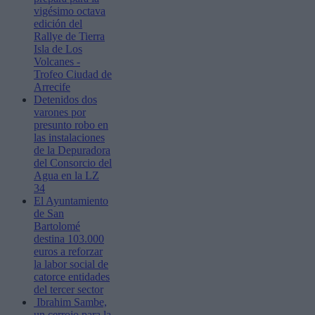
vigésimo octava
edición del
Rallye de Tierra
Isla de Los
Volcanes -
Trofeo Ciudad de
Arrecife
Detenidos dos
varones por
presunto robo en
las instalaciones
de la Depuradora
del Consorcio del
Agua en la LZ
34
El Ayuntamiento
de San
Bartolomé
destina 103.000
euros a reforzar
la labor social de
catorce entidades
del tercer sector
Ibrahim Sambe,
un cerrojo para la