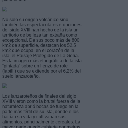
No solo su origen volcánico sino
también las espectaculares erupciones
del siglo XVIII han hecho de la isla un
territorio de belleza tan extraña como
excepcional. De sus poco más de 800
km2 de superficie, destacan los 52,5
km2 que ocupa, en el corazón de la
isla, el Paisaje Protegido de La Geria.
Es la imagen más etnográfica de la isla
“pintada” sobre un lienzo de rofe
(lapilli) que se extiende por el 6,2% del
suelo lanzaroteño.
Los lanzaroteños de finales del siglo
XVIII vieron como la brutal fuerza de la
naturaleza abrió bocas de fuego en la
parte más fértil de su isla, donde ellos
hacían su vida y cultivaban sus
alimentos, principalmente cereales. La
mayor parte quedó cubierta por metros