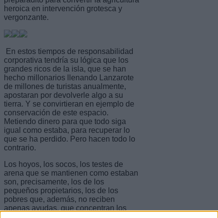
heroica en intervención grotesca y
vergonzante.
En estos tiempos de responsabilidad
corporativa tendría su lógica que los
grandes ricos de la isla, que se han
hecho millonarios llenando Lanzarote
de millones de turistas anualmente,
apostaran por devolverle algo a su
tierra. Y se convirtieran en ejemplo de
conservación de este espacio.
Metiendo dinero para que todo siga
igual como estaba, para recuperar lo
que se ha perdido. Pero hacen todo lo
contrario.
Los hoyos, los socos, los testes de
arena que se mantienen como estaban
son, precisamente, los de los
pequeños propietarios, los de los
pobres que, además, no reciben
apenas ayudas, que concentran los
que aspiran a latifundistas. El pobre