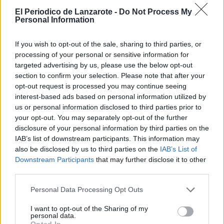
malvende su pequeña parcela porque
El Periodico de Lanzarote -
Do Not Process My
no puede conservarla. El rico la
Personal Information
compra, pide ayudas y se carga a su
gusto el espacio con dinero público,
que no se ofreció al pobre para
If you wish to opt-out of the sale, sharing to third parties, or
conservarlo.
processing of your personal or sensitive information for
targeted advertising by us, please use the below opt-out
Es una dinámica endiablada donde
section to confirm your selection. Please note that after your
con el apoyo de la administración, y
opt-out request is processed you may continue seeing
por mor de la industria vitivinícola local,
interest-based ads based on personal information utilized by
los ricos consiguen parras baratas,
subvencionadas y trabajadas con
us or personal information disclosed to third parties prior to
dinero público para luego vender el
your opt-out. You may separately opt-out of the further
vino más caro que nunca. Y han
disclosure of your personal information by third parties on the
conseguido calar ese sentimiento en la
IAB’s list of downstream participants. This information may
administración, que no ve La Geria
also be disclosed by us to third parties on the
IAB’s List of
como un espacio protegido de un
Downstream Participants
that may further disclose it to other
incalculable valor paisajístico y
etnográfico sino como un mero
third parties.
escenario turístico, donde los ricos del
lugar, los compinches del lugar,
Personal Data Processing Opt Outs
instalan sus industrias con el único
objetivo de enriquecerse un poco más.
I want to opt-out of the Sharing of my
personal data.
Opted In