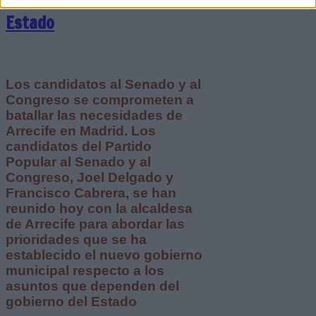
Estado
Los candidatos al Senado y al
Congreso se comprometen a
batallar las necesidades de
Arrecife en Madrid. Los
candidatos del Partido
Popular al Senado y al
Congreso, Joel Delgado y
Francisco Cabrera, se han
reunido hoy con la alcaldesa
de Arrecife para abordar las
prioridades que se ha
establecido el nuevo gobierno
municipal respecto a los
asuntos que dependen del
gobierno del Estado