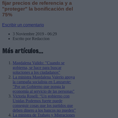
fijar precios de referencia y a
"proteger" la bonificación del
75%
Escribir un comentario
3 Noviembre 2019 - 06:29
Escrito por Redaccion
Más artículos...
Magdalena Valido: "Cuando se
gobierna, se hace para buscar
soluciones a los ciudadanos"
La ministra Magdalena Valerio apoya
la campaña socialista en Lanzarote:
"Por un Gobierno que ponga la
economía al servicio de las personas"
Victoria Rosell: “Un gobierno con
Unidas Podemos fuerte puede
conseguir cosas que los partidos que
deben dinero a los bancos no pueden”
La ministra de Trabajo y Migraciones