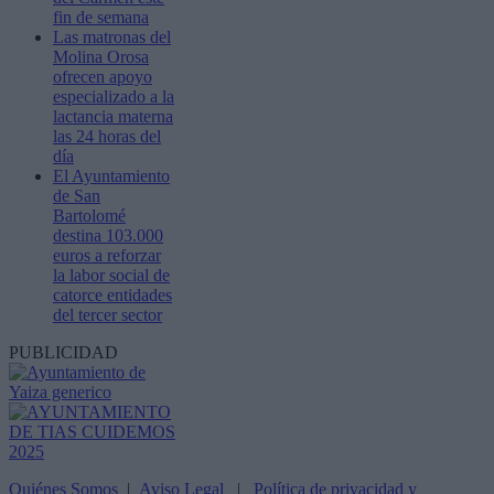
fin de semana
Las matronas del
Molina Orosa
ofrecen apoyo
especializado a la
lactancia materna
las 24 horas del
día
El Ayuntamiento
de San
Bartolomé
destina 103.000
euros a reforzar
la labor social de
catorce entidades
del tercer sector
PUBLICIDAD
Quiénes Somos
|
Aviso Legal
|
Política de privacidad y