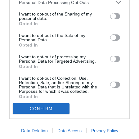
Personal Data Processing Opt Outs
Desde ayer y hasta el próximo
viernes los candidatos al
I want to opt-out of the Sharing of my
personal data.
Senado y al Congreso
Opted In
compartirán charla y café en
una campaña en la que los
I want to opt-out of the Sale of my
Populares “vuelven a apostar
Personal Data.
Opted In
por la cercanía y el contacto
directo con los vecinos”
I want to opt-out of processing my
Personal Data for Targeted Advertising.
Escribir un comentario
Opted In
5 Noviembre 2019 - 06:34
I want to opt-out of Collection, Use,
Escrito por Redaccion
Retention, Sale, and/or Sharing of my
Personal Data that Is Unrelated with the
Purposes for which it was collected.
Joel Delgado y Francisco
Opted In
Cabrera reciben de manos
CONFIRM
de la Alcaldesa las
principales reivindicaciones
Data Deletion
Data Access
Privacy Policy
de la capital insular ante el