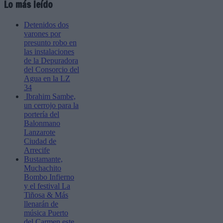
Lo más leído
Detenidos dos
varones por
presunto robo en
las instalaciones
de la Depuradora
del Consorcio del
Agua en la LZ
34
Ibrahim Sambe,
un cerrojo para la
portería del
Balonmano
Lanzarote
Ciudad de
Arrecife
Bustamante,
Muchachito
Bombo Infierno
y el festival La
Tiñosa & Más
llenarán de
música Puerto
del Carmen este