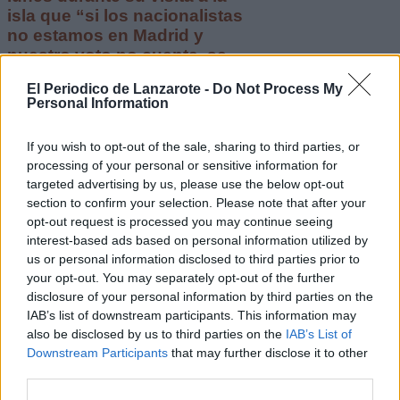
isla que “si los nacionalistas
no estamos en Madrid y
nuestro voto no cuenta, se
olvidan de que Canarias
El Periodico de Lanzarote -
Do Not Process My
existe”
Personal Information
Escribir un comentario
If you wish to opt-out of the sale, sharing to third parties, or
5 Noviembre 2019 - 07:01
processing of your personal or sensitive information for
Escrito por Redaccion
targeted advertising by us, please use the below opt-out
section to confirm your selection. Please note that after your
La “Pepetera” comienza a
opt-out request is processed you may continue seeing
recorrer la isla “para
interest-based ads based on personal information utilized by
us or personal information disclosed to third parties prior to
trasladar las propuestas
your opt-out. You may separately opt-out of the further
disclosure of your personal information by third parties on the
electorales” del Partido
IAB’s list of downstream participants. This information may
Popular a la ciudadanía
also be disclosed by us to third parties on the
IAB’s List of
Downstream Participants
that may further disclose it to other
third parties.