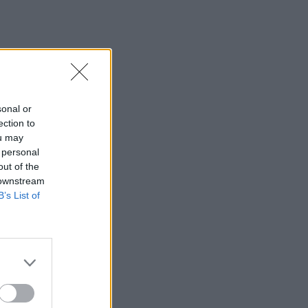
sonal or
ection to
ou may
 personal
out of the
 downstream
B’s List of