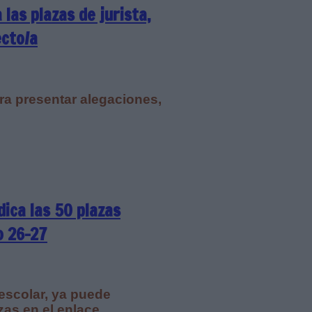
 las plazas de jurista,
ecto/a
ra presentar alegaciones,
dica las 50 plazas
o 26-27
escolar, ya puede
zas en el enlace