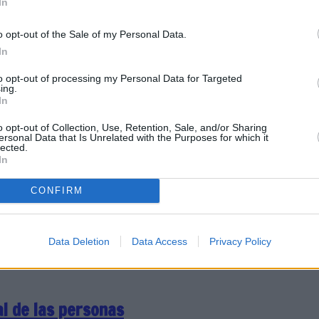
In
o opt-out of the Sale of my Personal Data.
en contará por primera
In
tistas y un espacio de
to opt-out of processing my Personal Data for Targeted
ing.
In
o opt-out of Collection, Use, Retention, Sale, and/or Sharing
ersonal Data that Is Unrelated with the Purposes for which it
lected.
In
junto a la asociación
CONFIRM
izado y favorecer unas
Data Deletion
Data Access
Privacy Policy
al de las personas