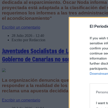
dedicada al esparcimiento. Óscar Noda informa 
proyectada está adaptada a la clasificación del 
requerimos los informes a las tres administrac
el acondicionamiento"
El Period
Escribir un comentario
28 Julio 2026 - 12:40
If you wish 
Escrito por Redaccion
sensitive in
confirm you
Juventudes Socialistas de Lanzarote y La Gr
continue se
Gobierno de Canarias no son ni ágiles, ni úti
information 
further disc
participants
Downstream 
La organización denuncia que las ayudas auto
responder a la realidad de los estudiantes de las
reclama una apuesta decidida por la universida
Persona
Escribir un comentario
I want t