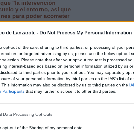
que "la intervención
suelo y el entorno, así que
iones para poder acometer
ico de Lanzarote -
Do Not Process My Personal Information
to opt-out of the sale, sharing to third parties, or processing of your per
formation for targeted advertising by us, please use the below opt-out s
r selection. Please note that after your opt-out request is processed y
aciosa: "Las becas del
eing interest-based ads based on personal information utilized by us or
les, ni suficientes"
disclosed to third parties prior to your opt-out. You may separately opt-
losure of your personal information by third parties on the IAB’s list of
. This information may also be disclosed by us to third parties on the
IA
Participants
that may further disclose it to other third parties.
nómicas siguen sin
 islas no capitalinas y
d pública
l Data Processing Opt Outs
o opt-out of the Sharing of my personal data.