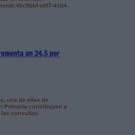
ument/c40c9bbf-e0f7-4164-
rementa un 24,5 por
a, una de ellas de
n Primaria contribuyen a
n las consultas