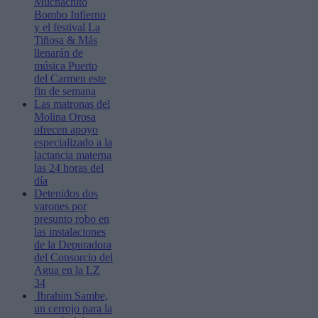
Muchachito
Bombo Infierno
y el festival La
Tiñosa & Más
llenarán de
música Puerto
del Carmen este
fin de semana
Las matronas del
Molina Orosa
ofrecen apoyo
especializado a la
lactancia materna
las 24 horas del
día
Detenidos dos
varones por
presunto robo en
las instalaciones
de la Depuradora
del Consorcio del
Agua en la LZ
34
Ibrahim Sambe,
un cerrojo para la