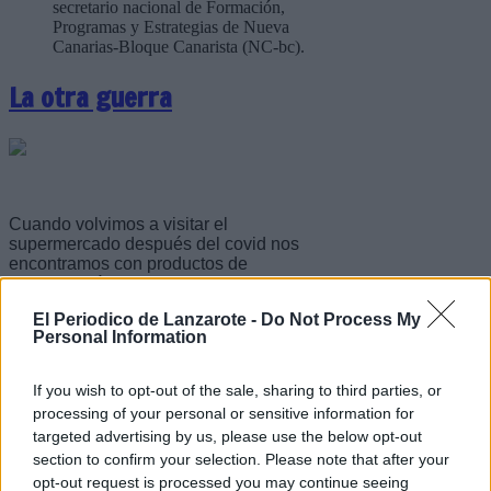
secretario nacional de Formación,
Programas y Estrategias de Nueva
Canarias-Bloque Canarista (NC-bc).
La otra guerra
Cuando volvimos a visitar el
supermercado después del covid nos
encontramos con productos de
consumo básico con precios por las
nubes. Una lata de aceite de oliva de
El Periodico de Lanzarote -
Do Not Process My
cinco litros costaba 40 y más euros y
Personal Information
una de virgen extra suponía, para el
que pudiese, desembolsar 65 euros.
If you wish to opt-out of the sale, sharing to third parties, or
Escribir un comentario
processing of your personal or sensitive information for
targeted advertising by us, please use the below opt-out
15 Marzo 2026 - 23:39
Escrito por Alex Salebe Rodríguez
section to confirm your selection. Please note that after your
opt-out request is processed you may continue seeing