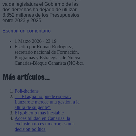
va de legislatura el Gobierno de las
dos derechas ha dejado de utilizar
3.352 millones de los Presupuestos
entre 2023 y 2025.
Escribir un comentario
1 Marzo 2026 - 23:19
Escrito por Román Rodríguez,
secretario nacional de Formación,
Programas y Estrategias de Nueva
Canarias-Bloque Canarista (NC-bc).
Más artículos...
Poli-therians
"El agua no puede esperar:
Lanzarote merece una gestión a la
altura de su gente"
El gobierno más inestable
Accesibilidad en Canarias: la
exclusión no es un error, es una
decisión política