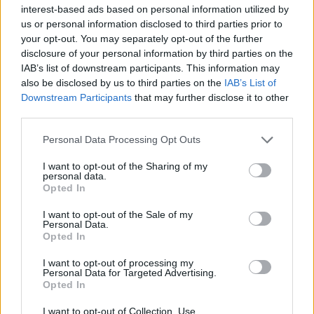
Más discriminación en el
interest-based ads based on personal information utilized by
us or personal information disclosed to third parties prior to
IES Tías
your opt-out. You may separately opt-out of the further
disclosure of your personal information by third parties on the
IAB’s list of downstream participants. This information may
also be disclosed by us to third parties on the
IAB’s List of
Mejorar la calidad, la equidad, la
Downstream Participants
that may further disclose it to other
inclusión y el éxito escolar ha sido el
third parties.
objetivo del proyecto de dirección del
único candidato presentado este año
Personal Data Processing Opt Outs
para ocupar la dirección del IES Tías
después de analizar el rendimiento
I want to opt-out of the Sharing of my
académico recogido en la
personal data.
Programación General Anual del centro
Opted In
en la que se constata que los
resultados obtenidos en todos los
I want to opt-out of the Sale of my
niveles educativos han sido nefastos
Personal Data.
empeorando de forma exponencial el
Opted In
último curso académico en el que
algunos niveles como el de
I want to opt-out of processing my
Bachillerato a duras penas han
Personal Data for Targeted Advertising.
alcanzado el 28% de aprobados,
Opted In
incluso reduciendo el nivel académico
de las materias que se imparten en el
I want to opt-out of Collection, Use,