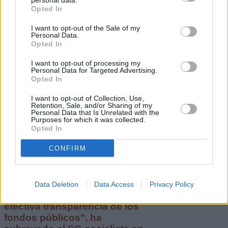
personal data.
ofrecer las mejores
Opted In
respuestas a los desafíos que
se plantean a una sociedad
I want to opt-out of the Sale of my
del siglo XXI"
Personal Data.
Opted In
Escribir un comentario
I want to opt-out of processing my
Personal Data for Targeted Advertising.
20 Febrero 2022 - 19:16
Opted In
Escrito por Redaccion
I want to opt-out of Collection, Use,
Torres exige al PP que
Retention, Sale, and/or Sharing of my
Personal Data that Is Unrelated with the
aclare “las sospechas de
Purposes for which it was collected.
Opted In
corrupción”
CONFIRM
"Que no se esconda detrás
Data Deletion
Data Access
Privacy Policy
de un problema interno la
efectiva transparencia de los
fondos públicos", ha