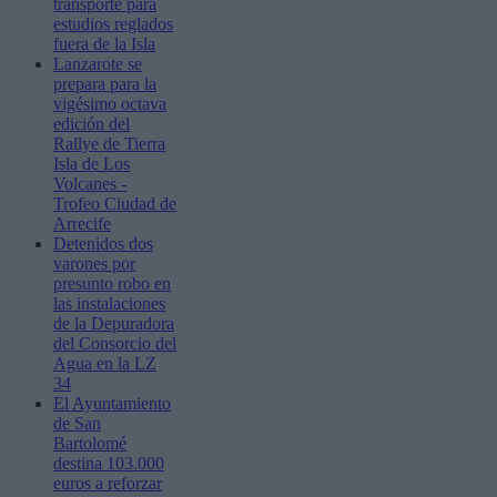
transporte para
estudios reglados
fuera de la Isla
Lanzarote se
prepara para la
vigésimo octava
edición del
Rallye de Tierra
Isla de Los
Volcanes -
Trofeo Ciudad de
Arrecife
Detenidos dos
varones por
presunto robo en
las instalaciones
de la Depuradora
del Consorcio del
Agua en la LZ
34
El Ayuntamiento
de San
Bartolomé
destina 103.000
euros a reforzar