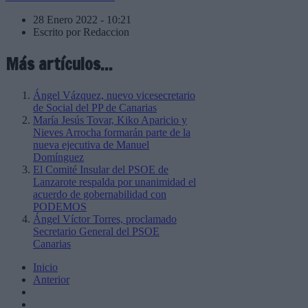
28 Enero 2022 - 10:21
Escrito por Redaccion
Más artículos...
Ángel Vázquez, nuevo vicesecretario
de Social del PP de Canarias
María Jesús Tovar, Kiko Aparicio y
Nieves Arrocha formarán parte de la
nueva ejecutiva de Manuel
Domínguez
El Comité Insular del PSOE de
Lanzarote respalda por unanimidad el
acuerdo de gobernabilidad con
PODEMOS
Ángel Víctor Torres, proclamado
Secretario General del PSOE
Canarias
Inicio
Anterior