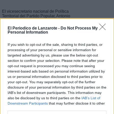
El vicesecretario nacional de Política
Territorial del Partido Popular, Antonio
González Terol, ha participado hoy en
Lanzarote en un encuentro con
El Periodico de Lanzarote -
Do Not Process My
representantes del pequeño y mediano
Personal Information
comercio de la isla en una visita en la
que ha estado acompañado por la
presidenta regional, Australia Navarro,
If you wish to opt-out of the sale, sharing to third parties, or
la dirigente insular y alcaldesa de
processing of your personal or sensitive information for
Arrecife, Astrid Pérez, así como los
targeted advertising by us, please use the below opt-out
candidatos al Congreso de los
section to confirm your selection. Please note that after your
Diputados por la provincia de Las
opt-out request is processed you may continue seeing
Palmas y al Senado por la
circunscripción de Lanzarote,
interest-based ads based on personal information utilized by
Guillermo Mariscal, Francisco Cabrera
us or personal information disclosed to third parties prior to
y Joel Delgado, respectivamente.
your opt-out. You may separately opt-out of the further
disclosure of your personal information by third parties on the
Escribir un comentario
IAB’s list of downstream participants. This information may
14 Octubre 2019 - 20:36
also be disclosed by us to third parties on the
IAB’s List of
Escrito por Redaccion
Downstream Participants
that may further disclose it to other
third parties.
Cs exige medidas para que