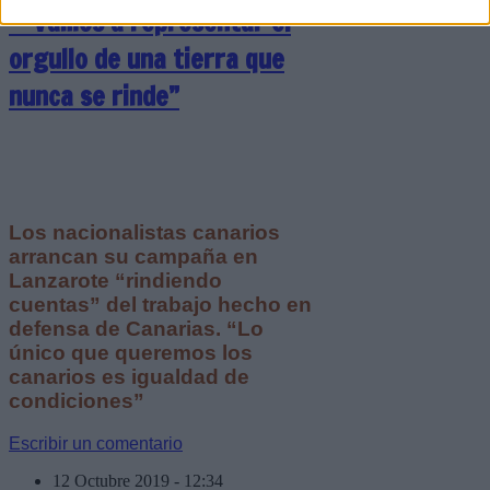
“Vamos a representar el
orgullo de una tierra que
nunca se rinde”
Los nacionalistas canarios
arrancan su campaña en
Lanzarote “rindiendo
cuentas” del trabajo hecho en
defensa de Canarias. “Lo
único que queremos los
canarios es igualdad de
condiciones”
Escribir un comentario
12 Octubre 2019 - 12:34