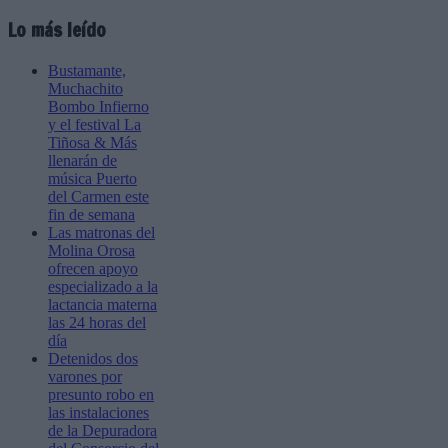
Lo más leído
Bustamante,
Muchachito
Bombo Infierno
y el festival La
Tiñosa & Más
llenarán de
música Puerto
del Carmen este
fin de semana
Las matronas del
Molina Orosa
ofrecen apoyo
especializado a la
lactancia materna
las 24 horas del
día
Detenidos dos
varones por
presunto robo en
las instalaciones
de la Depuradora