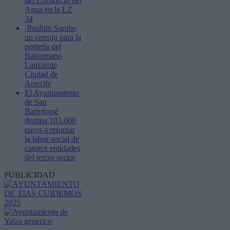
del Consorcio del
Agua en la LZ
34
Ibrahim Sambe,
un cerrojo para la
portería del
Balonmano
Lanzarote
Ciudad de
Arrecife
El Ayuntamiento
de San
Bartolomé
destina 103.000
euros a reforzar
la labor social de
catorce entidades
del tercer sector
PUBLICIDAD