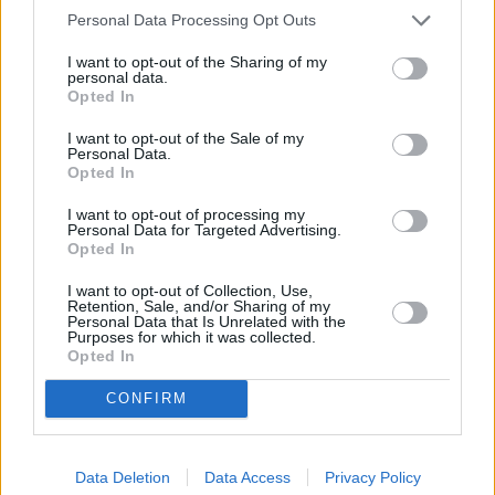
Personal Data Processing Opt Outs
el vino de la isla no se vea
I want to opt-out of the Sharing of my
afectado por la política
personal data.
Opted In
arancelaria de Trump
I want to opt-out of the Sale of my
Personal Data.
Opted In
Noemí Ramírez, candidata
de Cs al Senado por
I want to opt-out of processing my
Lanzarote.
Personal Data for Targeted Advertising.
Opted In
Noemí Ramírez recuerda que "EEUU
es el país que más vino consume en
I want to opt-out of Collection, Use,
todo el mundo y un mercado en el
Retention, Sale, and/or Sharing of my
Personal Data that Is Unrelated with the
que los vinos canarios están
Purposes for which it was collected.
presentes desde hace más de una
Opted In
década"
CONFIRM
Escribir un comentario
14 Octubre 2019 - 07:41
Escrito por Redaccion
Data Deletion
Data Access
Privacy Policy